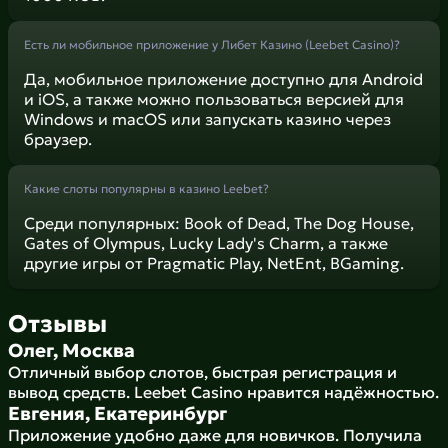
Есть ли мобильное приложение у Либет Казино (Leebet Casino)?
Да, мобильное приложение доступно для Android
и iOS, а также можно пользоваться версией для
Windows и macOS или запускать казино через
браузер.
Какие слоты популярны в казино Leebet?
Среди популярных: Book of Dead, The Dog House,
Gates of Olympus, Lucky Lady's Charm, а также
другие игры от Pragmatic Play, NetEnt, BGaming.
Отзывы
Олег, Москва
Отличный выбор слотов, быстрая регистрация и
вывод средств. Leebet Casino нравится надёжностью.
Евгения, Екатеринбург
Приложение удобно даже для новичков. Получила