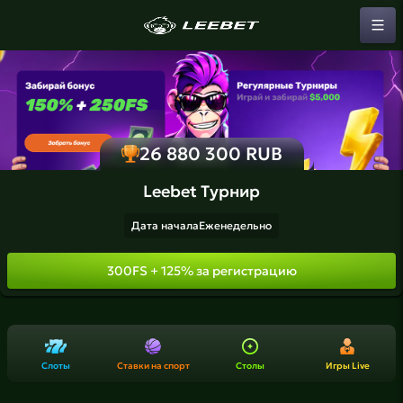
26 880 300 RUB
Leebet Турнир
Дата начала
Еженедельно
300FS + 125% за регистрацию
Слоты
Ставки на спорт
Столы
Игры Live