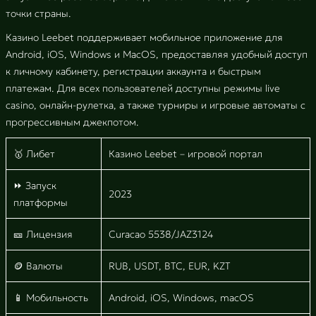
точки страны.
Казино Leebet поддерживает мобильное приложение для
Android, iOS, Windows и MacOS, предоставляя удобный доступ
к личному кабинету, регистрации аккаунта и быстрым
платежам. Для всех пользователей доступны режимы live
casino, онлайн-рулетка, а также турниры и игровые автоматы с
прогрессивным джекпотом.
🥇 Либет
Казино Leebet – игровой портал
⏩ Запуск
2023
платформы
🎫 Лицензия
Curacao 5538/JAZ3124
🪙 Валюты
RUB, USDT, BTC, EUR, KZT
📱 Мобильность
Android, iOS, Windows, macOS