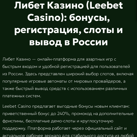
Либет Казино (Leebet
Casino): бонусы,
регистрация, слоты и
вывод в России
Либет Казино — онлайн-платформа для азартных игр с
быстрым входом и удобной регистрацией для пользователей
из России. Здесь представлен широкий выбор слотов, включая
популярные игровые автоматы от мировых провайдеров, а
также быстрый вывод средств с использованием различных
платежных систем.
Leebet Casino предлагает выгодные бонусы новым клиентам:
приветственный бонус до 240%, промокод на дополнительные
фриспины, бесплатные демо-слоты и круглосуточную
поддержку. Платформа работает через официальный сайт и
актуальное рабочее зеркало для стабильного доступа из любой