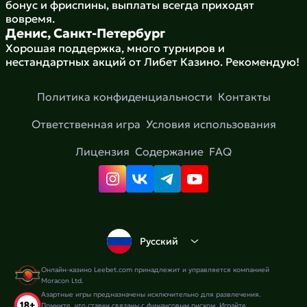
бонус и фриспины, выплаты всегда приходят
вовремя.
Денис, Санкт-Петербург
Хорошая поддержка, много турниров и
нестандартных акций от Либет Казино. Рекомендую!
Политика конфиденциальности
Контакты
Ответственная игра
Условия использования
Лицензия
Содержание
FAQ
Русский
Онлайн-казино Leebet.com принадлежит и управляется компанией
Moracon Ltd.
Азартные игры предназначены исключительно для развлечения.
Помните, что ставки связаны с финансовым риском. Играйте